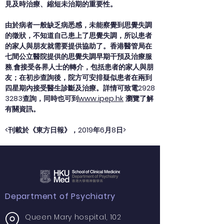
見及時治療、縮短未治期的重要性。
由於病者一般缺乏病悉感，未能察覺到思覺失調
的徵狀，不知道自己患上了思覺失調，所以患者
的家人與朋友就需要提供協助了。香港醫管局在
七間公立醫院提供的思覺失調早期干預及治療服
務,會接受各界人士的轉介，包括患者的家人與朋
友；在初步查詢後，院方可安排疑似患者在兩到
四星期內接受醫生診斷及治療。詳情可致電2928
3283查詢，同時也可到
www.ipep.hk
瀏覽了解
有關資訊。
<刊載於《東方日報》，2019年6月8日>
Department of Psychiatry
Queen Mary hospital, 102