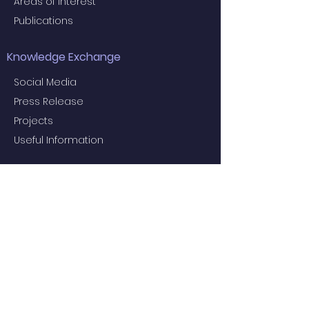
Areas of Interest
Publications
Knowledge Exchange
Social Media
Press Release
Projects
Useful Information
Education
Examiners for the 2024 Final MBBS
Examination
MBBS Medical Undergraduate
Programme
Common Core Courses
E-learning resource for MBBS students