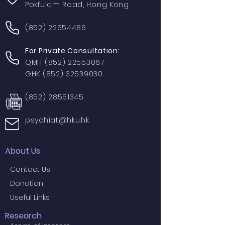
Pokfulam Road, Hong Kong
(852) 22554486
For Private Consultation:
QMH
(852) 22553067
GHK
(852) 32539030
(852) 28551345
psychiat@hku.hk
About Us
Contact Us
Donation
Useful Links
Research