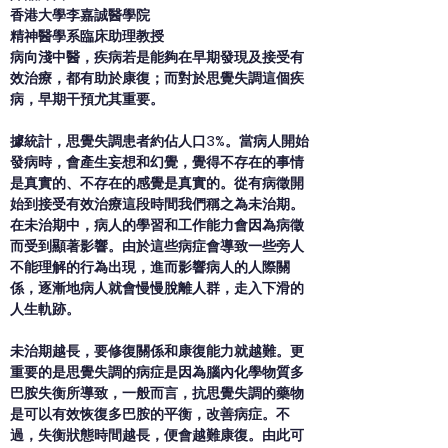
香港大學李嘉誠醫學院
精神醫學系臨床助理教授
病向淺中醫，疾病若是能夠在早期發現及接受有
效治療，都有助於康復；而對於思覺失調這個疾
病，早期干預尤其重要。
據統計，思覺失調患者約佔人口3%。當病人開始
發病時，會產生妄想和幻覺，覺得不存在的事情
是真實的、不存在的感覺是真實的。從有病徵開
始到接受有效治療這段時間我們稱之為未治期。
在未治期中，病人的學習和工作能力會因為病徵
而受到顯著影響。由於這些病症會導致一些旁人
不能理解的行為出現，進而影響病人的人際關
係，逐漸地病人就會慢慢脫離人群，走入下滑的
人生軌跡。
未治期越長，要修復關係和康復能力就越難。更
重要的是思覺失調的病症是因為腦內化學物質多
巴胺失衡所導致，一般而言，抗思覺失調的藥物
是可以有效恢復多巴胺的平衡，改善病症。不
過，失衡狀態時間越長，便會越難康復。由此可