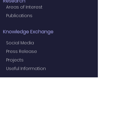
Research
Areas of Interest
Publications
Knowledge Exchange
Social Media
Press Release
Projects
Useful Information
Education
Examiners for the 2024 Final MBBS
Examination
MBBS Medical Undergraduate
Programme
Common Core Courses
E-learning resource for MBBS students