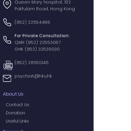
Queen Mary hospital, 102
Pokfulam Road, Hong Kong
(852) 22554486
For Private Consultation:
QMH
(852) 22553067
GHK
(852) 32539030
(852) 28551345
psychiat@hku.hk
About Us
Contact Us
Donation
Useful Links