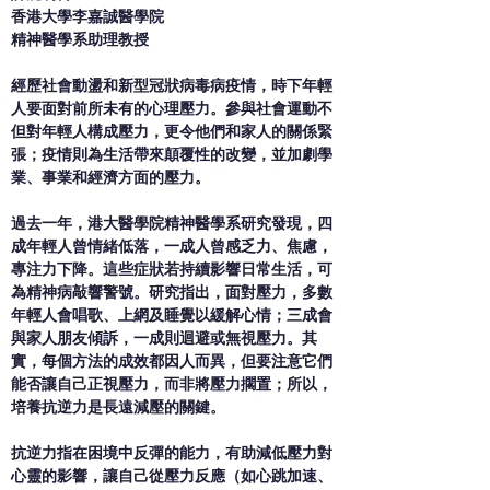
香港大學李嘉誠醫學院
精神醫學系助理教授
經歷社會動盪和新型冠狀病毒病疫情，時下年輕
人要面對前所未有的心理壓力。參與社會運動不
但對年輕人構成壓力，更令他們和家人的關係緊
張；疫情則為生活帶來顛覆性的改變，並加劇學
業、事業和經濟方面的壓力。
過去一年，港大醫學院精神醫學系研究發現，四
成年輕人曾情緒低落，一成人曾感乏力、焦慮，
專注力下降。這些症狀若持續影響日常生活，可
為精神病敲響警號。研究指出，面對壓力，多數
年輕人會唱歌、上網及睡覺以緩解心情；三成會
與家人朋友傾訴，一成則迴避或無視壓力。其
實，每個方法的成效都因人而異，但要注意它們
能否讓自己正視壓力，而非將壓力擱置；所以，
培養抗逆力是長遠減壓的關鍵。
抗逆力指在困境中反彈的能力，有助減低壓力對
心靈的影響，讓自己從壓力反應（如心跳加速、