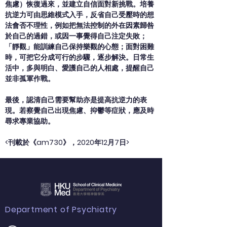
焦慮）恢復過來，並建立自信面對新挑戰。培養
抗逆力可由思維模式入手，反省自己受壓時的想
法會否不理性，例如把無法控制的外在因素歸咎
於自己的過錯，或因一事覺得自己注定失敗；
「靜觀」能訓練自己保持樂觀的心態；面對困難
時，可把它分成可行的步驟，逐步解決。日常生
活中，多與明白、愛護自己的人相處，提醒自己
並非孤軍作戰。
最後，認清自己需要幫助亦是提高抗逆力的表
現。若察覺自己出現焦慮、抑鬱等症狀，應及時
尋求專業協助。
<刊載於《am730》，2020年12月7日>
Department of Psychiatry