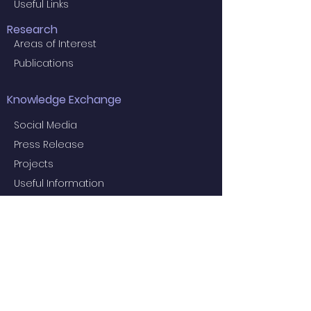
Useful Links
Research
Areas of Interest
Publications
Knowledge Exchange
Social Media
Press Release
Projects
Useful Information
Education
Examiners for the 2024 Final MBBS
Examination
MBBS Medical Undergraduate
Programme
Common Core Courses