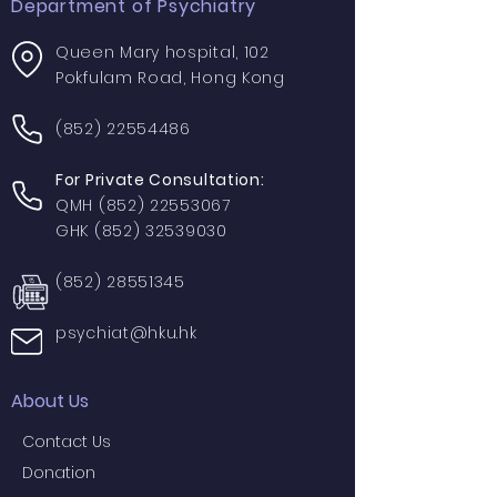
Department of Psychiatry
Queen Mary hospital, 102
Pokfulam Road, Hong Kong
(852) 22554486
For Private Consultation:
QMH
(852) 22553067
GHK
(852) 32539030
(852) 28551345
psychiat@hku.hk
About Us
Contact Us
Donation