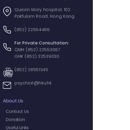
Queen Mary hospital, 102
Pokfulam Road, Hong Kong
(852) 22554486
For Private Consultation:
QMH
(852) 22553067
GHK
(852) 32539030
(852) 28551345
psychiat@hku.hk
About Us
Contact Us
Donation
Useful Links