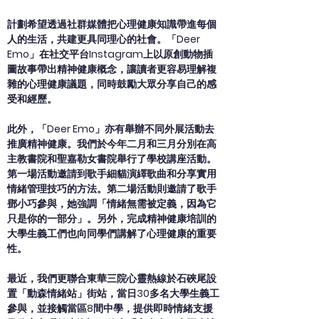
計劃希望透過社群媒體把心理健康知識帶進每個
人的生活，共建更具同理心的社會。「Deer
Emo」在社交平台Instagram上以原創動物插
圖故事帶出精神健康概念，讓讀者更容易理解複
雜的心理健康議題，同時鼓勵大眾分享自己的感
受和經歷。
此外，「Deer Emo」亦有舉辦不同外展活動去
推廣精神健康。我們於今年二月和三月分別在高
主教書院和聖嘉勒女書院舉行了學校講座活動。
第一場活動邀請到歌手細貓演繹歌曲和分享實用
情緒管理技巧的方法。第二場活動則邀請了歌手
鄧小巧參與，她強調「情緒無需被定義，因為它
只是你的一部分」。另外，完成精神健康培訓的
大學生義工們也向同學們講解了心理健康的重要
性。
最近，我們更聯合東華三院心靈熱線於石硤尾設
置「動森情緒站」街站，當日30多名大學生義工
參與，並接觸當區8間中學，提供即時情緒支援