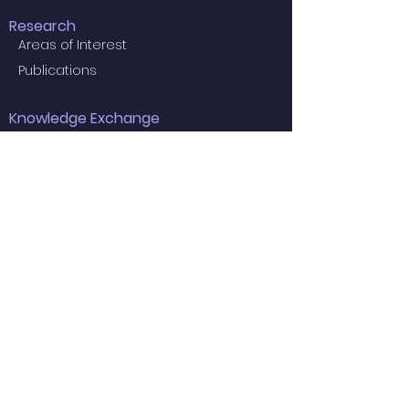
Research
Areas of Interest
Publications
Knowledge Exchange
Social Media
Press Release
Projects
Useful Information
Education
Examiners for the 2024 Final MBBS
Examination
MBBS Medical Undergraduate
Programme
Common Core Courses