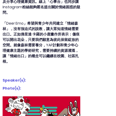
及分享心理健康資訊。線上「心事台」也同步讓
Instagram粉絲能夠匿名提出關於情緒困惑的疑
問。
「Deer Emo」希望與青少年共同建立「情緒森
林」，沒有強迫式的說教，讓大眾知道情緒需要
出口。正如佛里達·卡羅的小鹿畫作所表示：傷痕
可以開出花朵，只要我們願意為彼此保留綻放的
空間。就像森林需要養分，YAP計劃和青少年心
理健康主題的學術研究，需要持續的資源灌溉，
讓「情緒出口」的概念可以繼續在校園、社區扎
根。
Speaker(s):
Photo(s):