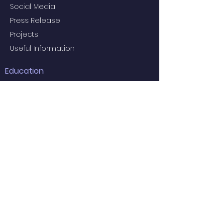
Social Media
Press Release
Projects
Useful Information
Education
Examiners for the 2024 Final MBBS
Examination
MBBS Medical Undergraduate
Programme
Common Core Courses
E-learning resource for MBBS students
Research Postgraduate Programmes
Master of Psychological Medicine
(Psychosis Studies)
Services