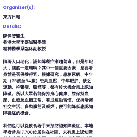
Organizer(s):
東方日報
Details:
陳偉智醫生
香港大學李嘉誠醫學院
精神醫學系臨床副教授
隨著人口老化，認知障礙症漸趨普遍，但是年紀
大，腦筋一定壞嗎？其中一個重要因素，是要看
身體是否保養得宜。根據研究，患糖尿病、中年
期（35歲至64歲）患高血壓、中年肥胖、缺乏
運動、抑鬱症、吸煙等，都有較大機會患上認知
障礙。所以大眾若能保持身心健康、並保持血
壓、血糖及血脂正常、養成運動習慣、保持活躍
社交生活、多動腦筋及戒煙，便可能降低患認知
障礙症的機會。
我們也可以從飲食著手來預防認知障礙症。本地
學者曾為17,700位居住在社區、未有患上認知障