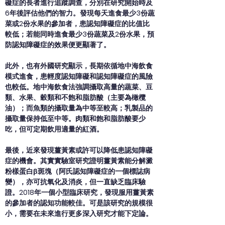
礙症的長者進行追蹤調查，分別在研究開始時及
6年後評估他們的智力。發現每天進食最少3份蔬
菜或2份水果的參加者，患認知障礙症的比值比
較低；若能同時進食最少3份蔬菜及2份水果，預
防認知障礙症的效果便更顯著了。
此外，也有外國研究顯示，長期依循地中海飲食
模式進食，患輕度認知障礙和認知障礙症的風險
也較低。地中海飲食法強調攝取高量的蔬菜、豆
類、水果、穀類和不飽和脂肪酸（主要為橄欖
油）；而魚類的攝取量為中等至較高；乳製品的
攝取量保持低至中等。肉類和飽和脂肪酸要少
吃，但可定期飲用適量的紅酒。
最後，近來發現薑黃素或許可以降低患認知障礙
症的機會。其實實驗室研究證明薑黃素能分解澱
粉樣蛋白β斑塊（阿氏認知障礙症的一個標誌病
變），亦可抗氧化及消炎，但一直缺乏臨床驗
證。2018年一個小型臨床研究，發現服用薑黃素
的參加者的認知功能較佳。可是該研究的規模很
小，需要在未來進行更多深入研究才能下定論。