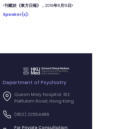
<刊載於《東方日報》，2019年6月15日>
Speaker(s):
Department of Psychiatry
Queen Mary hospital, 102
Pokfulam Road, Hong Kong
(852) 22554486
For Private Consultation: