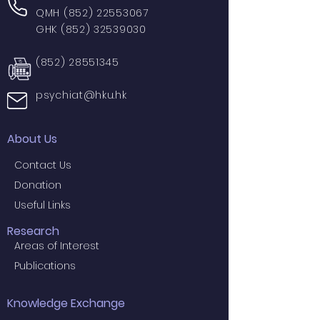
QMH
(852) 22553067
GHK
(852) 32539030
(852) 28551345
psychiat@hku.hk
About Us
Contact Us
Donation
Useful Links
Research
Areas of Interest
Publications
Knowledge Exchange