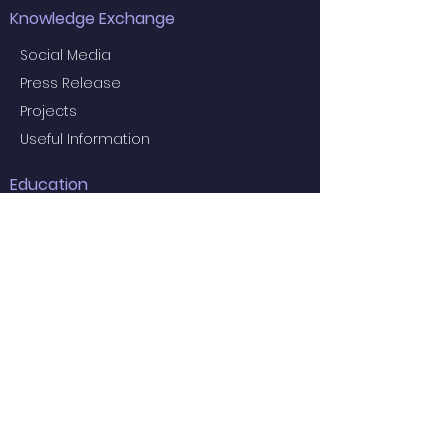
Knowledge Exchange
Social Media
Press Release
Projects
Useful Information
Education
Examiners for the 2024 Final MBBS
Examination
MBBS Medical Undergraduate
Programme
Common Core Courses
E-learning resource for MBBS students
Research Postgraduate Programmes
Master of Psychological Medicine
(Psychosis Studies)