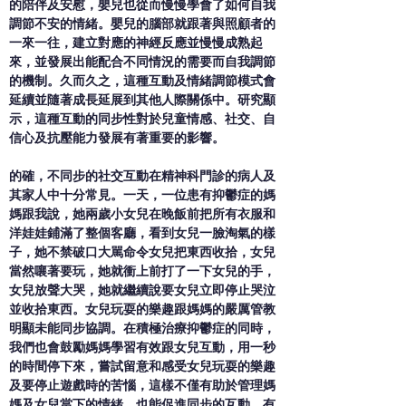
的陪伴及安慰，嬰兒也從而慢慢學會了如何自我
調節不安的情緒。嬰兒的腦部就跟著與照顧者的
一來一往，建立對應的神經反應並慢慢成熟起
來，並發展出能配合不同情況的需要而自我調節
的機制。久而久之，這種互動及情緒調節模式會
延續並隨著成長延展到其他人際關係中。研究顯
示，這種互動的同步性對於兒童情感、社交、自
信心及抗壓能力發展有著重要的影響。
的確，不同步的社交互動在精神科門診的病人及
其家人中十分常見。一天，一位患有抑鬱症的媽
媽跟我說，她兩歲小女兒在晚飯前把所有衣服和
洋娃娃鋪滿了整個客廳，看到女兒一臉淘氣的樣
子，她不禁破口大駡命令女兒把東西收拾，女兒
當然嚷著要玩，她就衝上前打了一下女兒的手，
女兒放聲大哭，她就繼續說要女兒立即停止哭泣
並收拾東西。女兒玩耍的樂趣跟媽媽的嚴厲管教
明顯未能同步協調。在積極治療抑鬱症的同時，
我們也會鼓勵媽媽學習有效跟女兒互動，用一秒
的時間停下來，嘗試留意和感受女兒玩耍的樂趣
及要停止遊戲時的苦惱，這樣不僅有助於管理媽
媽及女兒當下的情緒，也能促進同步的互動，有