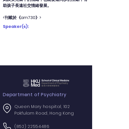
助孩子長遠社交情緒發展。
<刊載於《am730》>
Speaker(s):
Department of Psychiatry
Queen Mary hospital, 102
Pokfulam Road, Hong Kong
(852) 22554486