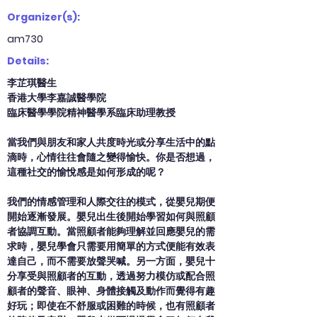
Organizer(s):
am730
Details:
李芷琪醫生
香港大學李嘉誠醫學院
臨床醫學學院精神醫學系臨床助理教授
當我們與朋友和家人共度時光或分享生活中的點
滴時，心情往往會隨之變得愉快。你是否想過，
這種社交的愉悅感是如何形成的呢？
我們的情感管理和人際交往的模式，從嬰兒期便
開始逐漸發展。嬰兒出生後開始學習如何與照顧
者協調互動。當照顧者能夠理解並回應嬰兒的需
求時，嬰兒學會只需要用簡單的方式便能有效表
達自己，而不需要放聲哭喊。另一方面，嬰兒十
分享受與照顧者的互動，透過努力模仿或配合照
顧者的聲音、眼神、身體接觸及動作而覺得有趣
好玩；即使在不舒服或困難的時候，也有照顧者