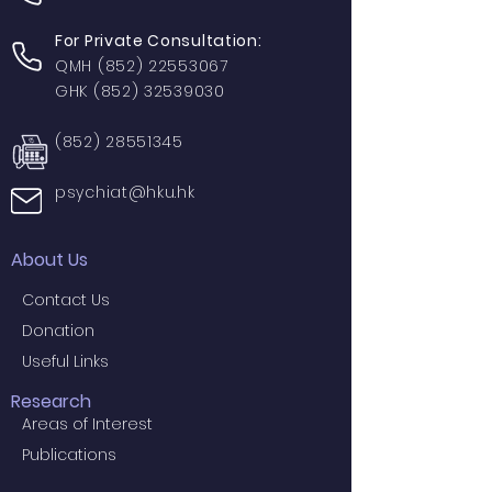
For Private Consultation:
QMH
(852) 22553067
GHK
(852) 32539030
(852) 28551345
psychiat@hku.hk
About Us
Contact Us
Donation
Useful Links
Research
Areas of Interest
Publications