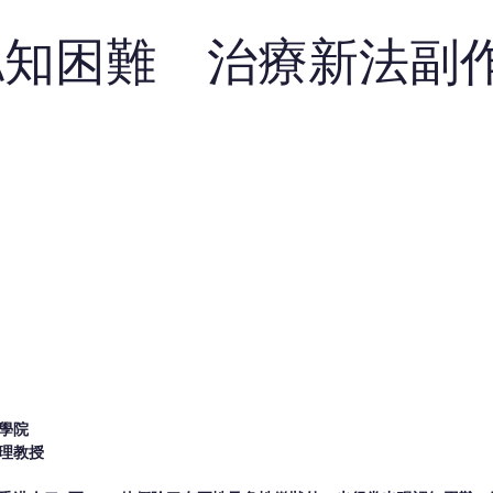
認知困難 治療新法副
學院
理教授