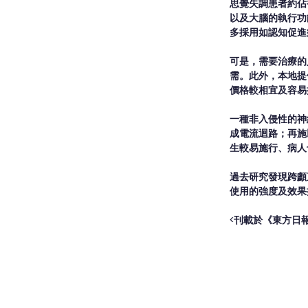
思覺失調患者約佔
以及大腦的執行功
多採用如認知促進
可是，需要治療的
需。此外，本地提
價格較相宜及容易
一種非入侵性的神
成電流迴路；再施
生較易施行、病人
過去研究發現跨顱
使用的強度及效果
<刊載於《東方日報