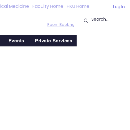
nical Medicine
Faculty Home
HKU Home
Log In
Room Booking
Events
Private Services