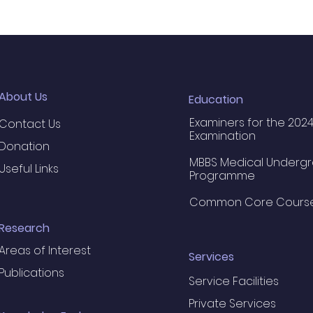
About Us
Education
Examiners for the 2024
Contact Us
Examination
Donation
MBBS Medical Underg
Useful Links
Programme
Common Core Cours
Research
Areas of Interest
Services
Publications
Service Facilities
Private Services