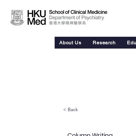
About Us
Research
Edu
< Back
Column Writing