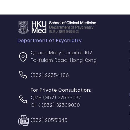
Department of Psychiatry
Queen Mary hospital, 102
Pokfulam Road, Hong Kong
(852) 22554486
For Private Consultation:
QMH (852) 22553067
GHK (852) 32539030
(852) 28551345