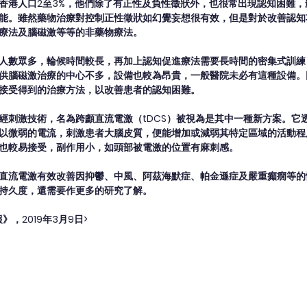
香港人口2至3%，他們除了有正性及負性徵狀外，也很常出現認知困難
能。雖然藥物治療對控制正性徵狀如幻覺妄想很有效，但是對於改善認知
療法及腦磁激等等的非藥物療法。
人數眾多，輪候時間較長，再加上認知促進療法需要長時間的密集式訓練
供腦磁激治療的中心不多，設備也較為昂貴，一般醫院未必有這種設備。
接受得到的治療方法，以改善患者的認知困難。
經刺激技術，名為跨顱直流電激（tDCS）被視為是其中一種新方案。它
以微弱的電流，刺激患者大腦皮質，便能增加或減弱其特定區域的活動程
也較易接受，副作用小，如頭部被電激的位置有麻刺感。
直流電激有效改善因抑鬱、中風、阿茲海默症、帕金遜症及嚴重癲癇等的
持久度，還需要作更多的研究了解。
》，2019年3月9日>