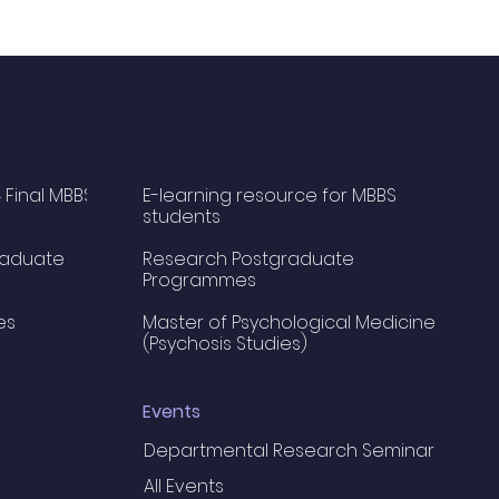
 Final MBBS
E-learning resource for MBBS
students
raduate
Research Postgraduate
Programmes
es
Master of Psychological Medicine
(Psychosis Studies)
Events
Departmental Research Seminar
All Events