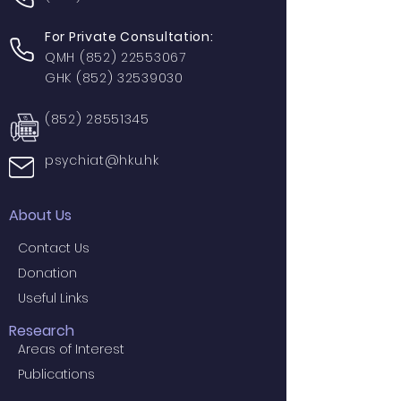
For Private Consultation:
QMH
(852) 22553067
GHK
(852) 32539030
(852) 28551345
psychiat@hku.hk
About Us
Contact Us
Donation
Useful Links
Research
Areas of Interest
Publications