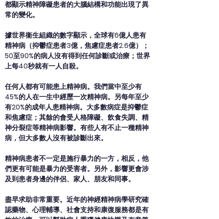
都顯示精神障礙患者的大腦結構和功能出現了異
常的變化。
據世界衞生組織的數字顯示，全球有6億人患有
精神病（抑鬱症患者3億，焦慮症患者2.6億）；
50至90%的病人沒有得到任何診斷或治療；世界
上每40秒就有一人自殺。
任何人都有可能患上精神病。我們當中至少有
45%的人在一生中經歷一次精神病。另每年至少
有20%的成年人患精神病。大多數病症是抑鬱症
和焦慮症；其餘的會受人格障礙、飲食失調、精
神分裂症等精神病影響。有些人有不止一種精神
病，但大多數人沒有被診斷出來。
精神病患者不一定是施行暴力的一方，相反，他
們更有可能是暴力的受害者。另外，影響更會涉
及到患者身邊的伴侶、家人、朋友和同事。
盡早求助非常重要。近年的神經精神病學研究確
認藥物、心理輔導、社會支持和康復服務都是有