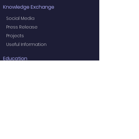
Knowledge Exchange
Social Media
Press Release
Projects
Useful Information
Education
Examiners for the 2024 Final MBBS
Examination
MBBS Medical Undergraduate
Programme
Common Core Courses
E-learning resource for MBBS students
Research Postgraduate Programmes
Master of Psychological Medicine
(Psychosis Studies)